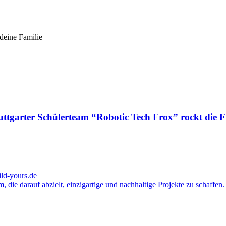
deine Familie
Stuttgarter Schülerteam “Robotic Tech Frox” rockt di
ld-yours.de
 die darauf abzielt, einzigartige und nachhaltige Projekte zu schaffen.