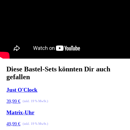
Diese Bastel-Sets könnten Dir auch
gefallen
Just O'Clock
39,99
€
Matrix-Uhr
49,99
€