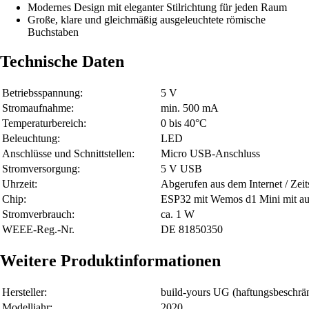
Modernes Design mit eleganter Stilrichtung für jeden Raum
Große, klare und gleichmäßig ausgeleuchtete römische
Buchstaben
Technische Daten
Betriebsspannung:
5 V
Stromaufnahme:
min. 500 mA
Temperaturbereich:
0 bis 40°C
Beleuchtung:
LED
Anschlüsse und Schnittstellen:
Micro USB-Anschluss
Stromversorgung:
5 V USB
Uhrzeit:
Abgerufen aus dem Internet / Zeit
Chip:
ESP32 mit Wemos d1 Mini mit auf
Stromverbrauch:
ca. 1 W
WEEE-Reg.-Nr.
DE 81850350
Weitere Produktinformationen
Hersteller:
build-yours UG (haftungsbeschrä
Modelljahr:
2020