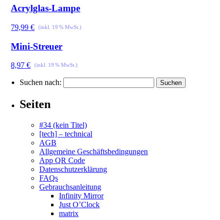
Acrylglas-Lampe
79,99
€
Mini-Streuer
8,97
€
Suchen nach:
Seiten
#34 (kein Titel)
[tech] – technical
AGB
Allgemeine Geschäftsbedingungen
App QR Code
Datenschutzerklärung
FAQs
Gebrauchsanleitung
Infinity Mirror
Just O’Clock
matrix